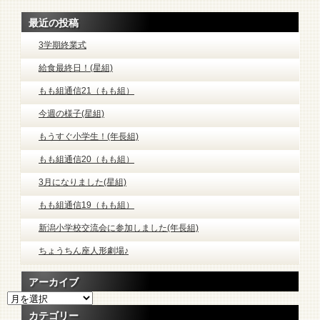
最近の投稿
3学期終業式
給食最終日！(星組)
もも組通信21（もも組）
今週の様子(星組)
もうすぐ小学生！(年長組)
もも組通信20（もも組）
3月になりました(星組)
もも組通信19（もも組）
新潟小学校交流会に参加しました(年長組)
ちょうちん座人形劇場♪
アーカイブ
ア
ー
カテゴリー