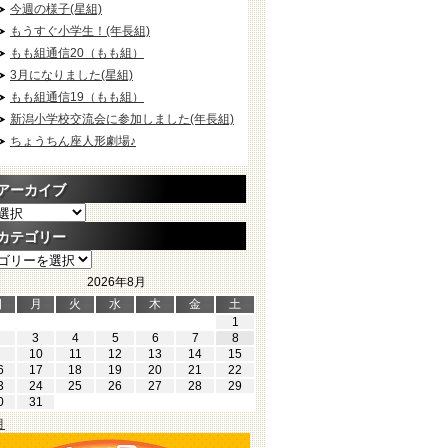
今週の様子(星組)
もうすぐ小学生！(年長組)
もも組通信20（もも組）
3月になりました(星組)
もも組通信19（もも組）
新潟小学校交流会に参加しました(年長組)
ちょうちん座人形劇場♪
アーカイブ
カテゴリー
2026年8月
日
月
火
水
木
金
土
1
3
4
5
6
7
8
10
11
12
13
14
15
6
17
18
19
20
21
22
3
24
25
26
27
28
29
0
31
月