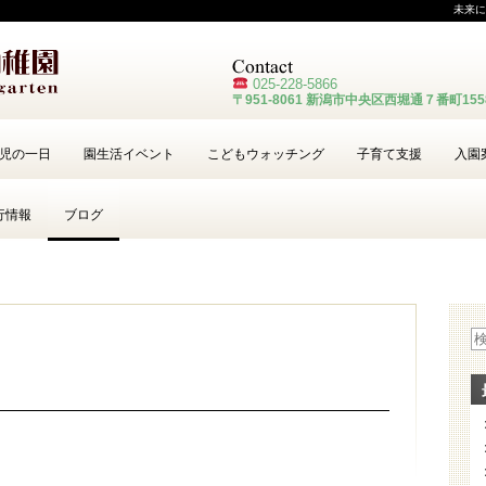
未来に
025-228-
5866
〒951-8061 新潟市中央区西堀通７番町15
児の一日
園生活イベント
こどもウォッチング
子育て支援
入園
行情報
ブログ