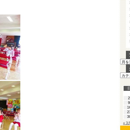
ア
ー
カ
カ
イ
テ
ブ
ゴ
リ
ー
2
9
1
2
3
« 3