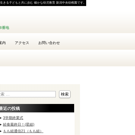
生きる子どもと共に歩む 確かな幼児教育 新潟中央幼稚園です。
58番地
案内
アクセス
お問い合わせ
最近の投稿
3学期終業式
給食最終日！(星組)
もも組通信21（もも組）