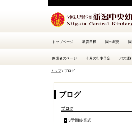
トップページ
教育目標
園の概要
園
保護者のページ
今月の行事予定
バス運
トップ
›
ブログ
ブログ
ブログ
3学期終業式