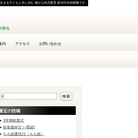
生きる子どもと共に歩む 確かな幼児教育 新潟中央幼稚園です。
58番地
案内
アクセス
お問い合わせ
最近の投稿
3学期終業式
給食最終日！(星組)
もも組通信21（もも組）