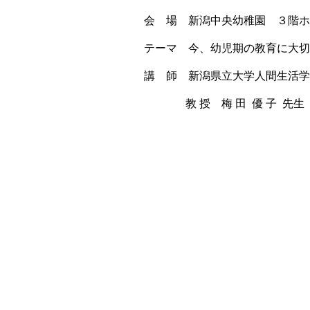
会 場 新潟中央幼稚園 ３階
テーマ 今、幼児期の教育に大
講 師 新潟県立大学人間生活
教 授 梅 田 優 子 先生