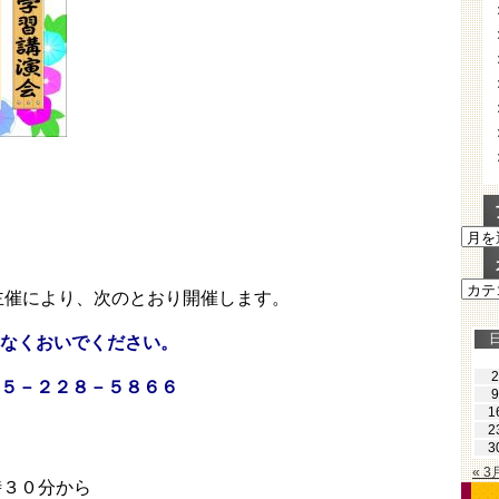
ア
ー
カ
カ
イ
主催により、次のとおり開催します。
テ
ブ
ゴ
慮なくおいでください。
リ
ー
2
２５－２２８－５８６６
9
1
2
3
« 3
時３０分から