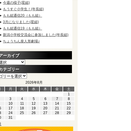
今週の様子(星組)
もうすぐ小学生！(年長組)
もも組通信20（もも組）
3月になりました(星組)
もも組通信19（もも組）
新潟小学校交流会に参加しました(年長組)
ちょうちん座人形劇場♪
アーカイブ
カテゴリー
2026年8月
日
月
火
水
木
金
土
1
3
4
5
6
7
8
10
11
12
13
14
15
6
17
18
19
20
21
22
3
24
25
26
27
28
29
0
31
月