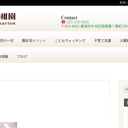
未来に
025-228-
5866
〒951-8061 新潟市中央区西堀通７番町15
児の一日
園生活イベント
こどもウォッチング
子育て支援
入園
行情報
ブログ