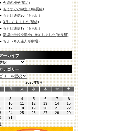
今週の様子(星組)
もうすぐ小学生！(年長組)
もも組通信20（もも組）
3月になりました(星組)
もも組通信19（もも組）
新潟小学校交流会に参加しました(年長組)
ちょうちん座人形劇場♪
アーカイブ
カテゴリー
2026年8月
日
月
火
水
木
金
土
1
3
4
5
6
7
8
10
11
12
13
14
15
6
17
18
19
20
21
22
3
24
25
26
27
28
29
0
31
月