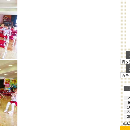
ア
ー
カ
カ
イ
テ
ブ
ゴ
リ
ー
2
9
1
2
3
« 3