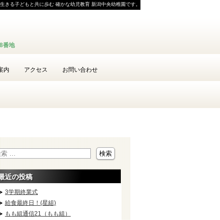
生きる子どもと共に歩む 確かな幼児教育 新潟中央幼稚園です。
58番地
案内
アクセス
お問い合わせ
最近の投稿
3学期終業式
給食最終日！(星組)
もも組通信21（もも組）