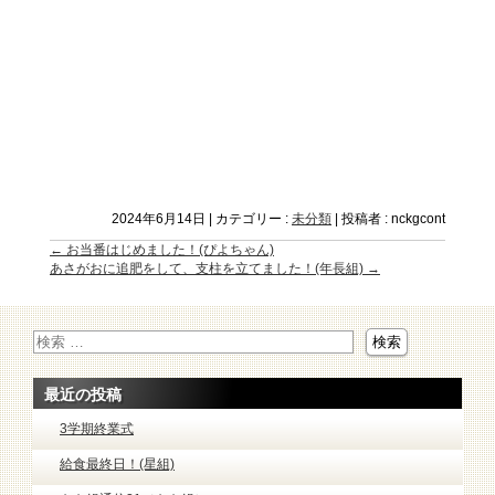
2024年6月14日
|
カテゴリー :
未分類
|
投稿者 : nckgcont
←
お当番はじめました！(ぴよちゃん)
あさがおに追肥をして、支柱を立てました！(年長組)
→
最近の投稿
3学期終業式
給食最終日！(星組)