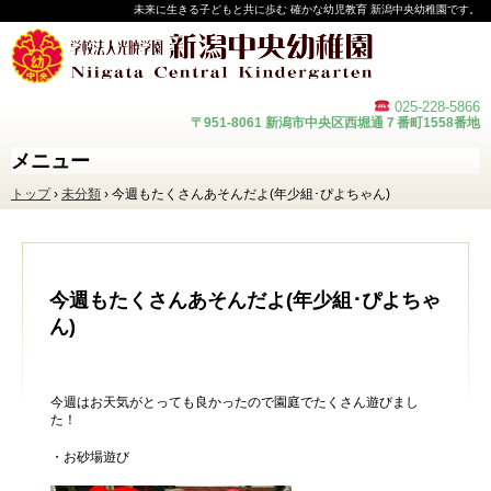
未来に生きる子どもと共に歩む 確かな幼児教育 新潟中央幼稚園です。
025-228-
5866
〒951-8061 新潟市中央区西堀通７番町1558番地
メニュー
コ
トップ
›
未分類
›
今週もたくさんあそんだよ(年少組･ぴよちゃん)
ン
テ
ン
ツ
へ
ス
今週もたくさんあそんだよ(年少組･ぴよちゃ
キ
ん)
ッ
プ
今週はお天気がとっても良かったので園庭でたくさん遊びまし
た！
・お砂場遊び