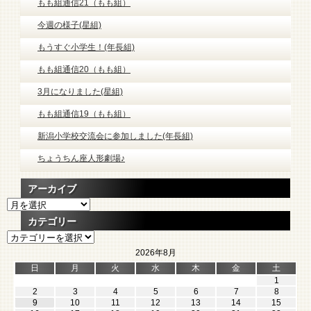
もも組通信21（もも組）
今週の様子(星組)
もうすぐ小学生！(年長組)
もも組通信20（もも組）
3月になりました(星組)
もも組通信19（もも組）
新潟小学校交流会に参加しました(年長組)
ちょうちん座人形劇場♪
アーカイブ
ア
ー
カテゴリー
カ
カ
イ
テ
ブ
2026年8月
ゴ
日
月
火
水
木
金
土
リ
1
ー
2
3
4
5
6
7
8
9
10
11
12
13
14
15