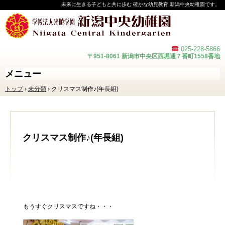
未来に生きる子どもと共に歩む 確かな幼児教育 新潟中央幼稚園です。
025-228-
5866
〒951-8061 新潟市中央区西堀通７番町1558番地
メニュー
コ
トップ
›
未分類
›
クリスマス制作♪(年長組)
ン
テ
ン
ツ
へ
ス
クリスマス制作♪(年長組)
キ
ッ
プ
もうすぐクリスマスですね・・・