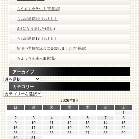
もうすぐ小学生！(年長組)
もも組通信20（もも組）
3月になりました(星組)
もも組通信19（もも組）
新潟小学校交流会に参加しました(年長組)
ちょうちん座人形劇場♪
アーカイブ
ア
ー
カテゴリー
カ
カ
イ
テ
ブ
2026年8月
ゴ
日
月
火
水
木
金
土
リ
1
ー
2
3
4
5
6
7
8
9
10
11
12
13
14
15
16
17
18
19
20
21
22
23
24
25
26
27
28
29
30
31