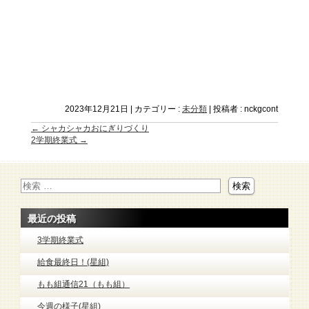
2023年12月21日
|
カテゴリー :
未分類
|
投稿者 : nckgcont
←
シャカシャカおにぎりづくり
2学期終業式
→
最近の投稿
3学期終業式
給食最終日！(星組)
もも組通信21（もも組）
今週の様子(星組)