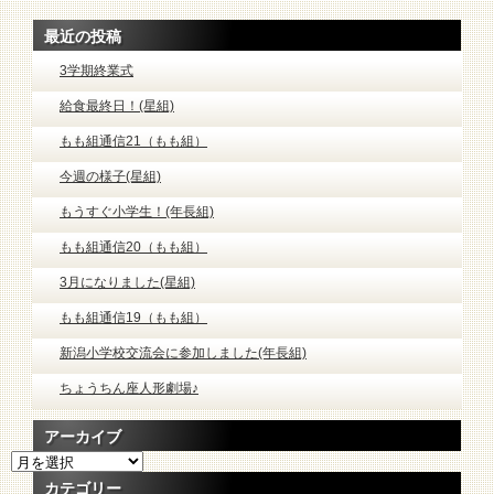
最近の投稿
3学期終業式
給食最終日！(星組)
もも組通信21（もも組）
今週の様子(星組)
もうすぐ小学生！(年長組)
もも組通信20（もも組）
3月になりました(星組)
もも組通信19（もも組）
新潟小学校交流会に参加しました(年長組)
ちょうちん座人形劇場♪
アーカイブ
ア
ー
カテゴリー