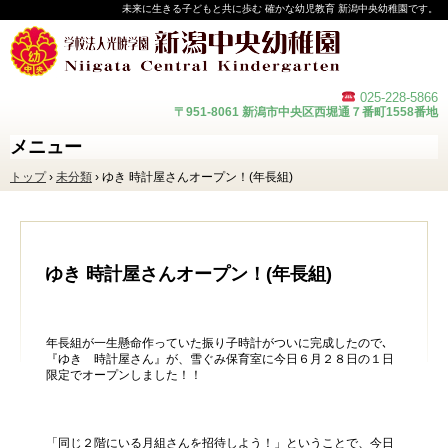
未来に生きる子どもと共に歩む 確かな幼児教育 新潟中央幼稚園です。
025-228-
5866
〒951-8061 新潟市中央区西堀通７番町1558番地
メニュー
コ
トップ
›
未分類
›
ゆき 時計屋さんオープン！(年長組)
ン
テ
ン
ツ
へ
ス
ゆき 時計屋さんオープン！(年長組)
キ
ッ
プ
年長組が一生懸命作っていた振り子時計がついに完成したので､
『ゆき 時計屋さん』が、雪ぐみ保育室に今日６月２８日の１日
限定でオープンしました！！
「同じ２階にいる月組さんを招待しよう！」ということで、今日