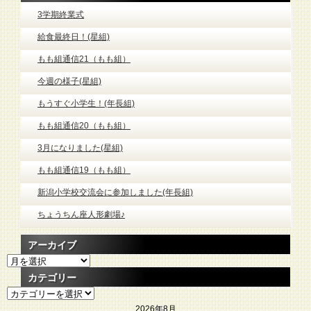
3学期終業式
給食最終日！(星組)
もも組通信21（もも組）
今週の様子(星組)
もうすぐ小学生！(年長組)
もも組通信20（もも組）
3月になりました(星組)
もも組通信19（もも組）
新潟小学校交流会に参加しました(年長組)
ちょうちん座人形劇場♪
アーカイブ
ア
ー
カテゴリー
カ
カ
イ
テ
ブ
2026年8月