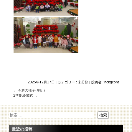
2025年12月17日
|
カテゴリー :
未分類
|
投稿者 : nckgcont
←
今週の様子(星組)
2学期終業式
→
最近の投稿