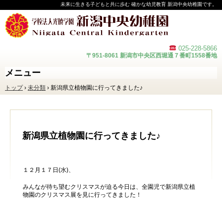
未来に生きる子どもと共に歩む 確かな幼児教育 新潟中央幼稚園です。
025-228-
5866
〒951-8061 新潟市中央区西堀通７番町1558番地
メニュー
コ
トップ
›
未分類
›
新潟県立植物園に行ってきました♪
ン
テ
ン
ツ
へ
ス
新潟県立植物園に行ってきました♪
キ
ッ
プ
１２月１７日(水)、
みんなが待ち望むクリスマスが迫る今日は、全園児で新潟県立植
物園のクリスマス展を見に行ってきました！