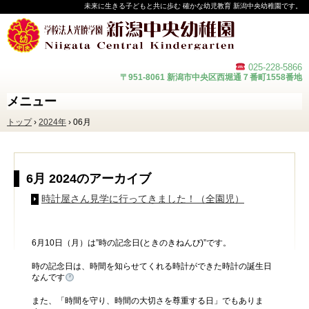
未来に生きる子どもと共に歩む 確かな幼児教育 新潟中央幼稚園です。
025-228-
5866
〒951-8061 新潟市中央区西堀通７番町1558番地
メニュー
コ
トップ
›
2024年
›
06月
ン
テ
ン
ツ
へ
6月 2024
のアーカイブ
ス
キ
時計屋さん見学に行ってきました！（全園児）
ッ
プ
6月10日（月）は”時の記念日(ときのきねんび)”です。
時の記念日は、時間を知らせてくれる時計ができた時計の誕生日
なんです
また、「時間を守り、時間の大切さを尊重する日」でもありま