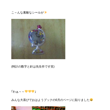
こ～んな素敵なシールが
(時計の数字と針は先生作です笑)
｢わぁ～～
｣
みんな大喜びでおはようブックの6月のページに貼りました