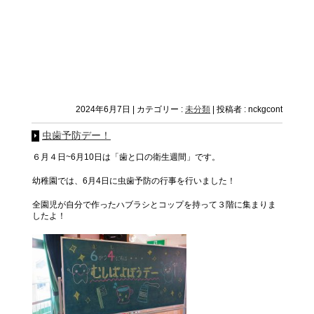
2024年6月7日
|
カテゴリー :
未分類
|
投稿者 : nckgcont
虫歯予防デー！
６月４日~6月10日は「歯と口の衛生週間」です。
幼稚園では、6月4日に虫歯予防の行事を行いました！
全園児が自分で作ったハブラシとコップを持って３階に集まりま
したよ！