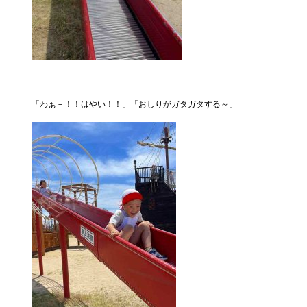
「わぁ－！！はやい！！」「おしりがガタガタする～」