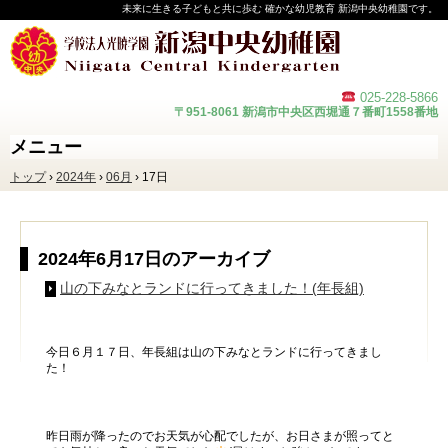
未来に生きる子どもと共に歩む 確かな幼児教育 新潟中央幼稚園です。
025-228-
5866
〒951-8061 新潟市中央区西堀通７番町1558番地
メニュー
コ
トップ
›
2024年
›
06月
›
17日
ン
テ
ン
ツ
へ
2024年6月17日
のアーカイブ
ス
キ
山の下みなとランドに行ってきました！(年長組)
ッ
プ
今日６月１７日、年長組は山の下みなとランドに行ってきまし
た！
昨日雨が降ったのでお天気が心配でしたが、お日さまが照ってと