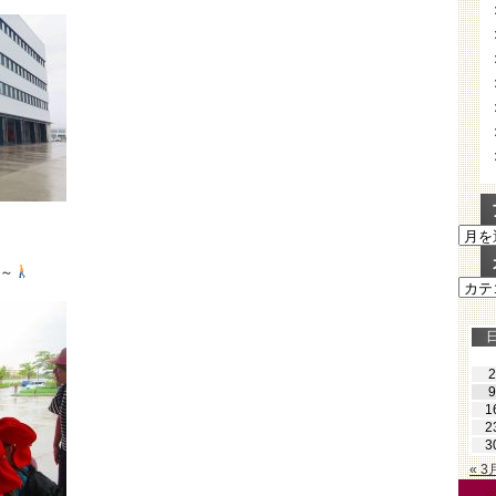
ア
ー
カ
へ～
カ
イ
テ
ブ
ゴ
リ
ー
2
9
1
2
3
« 3