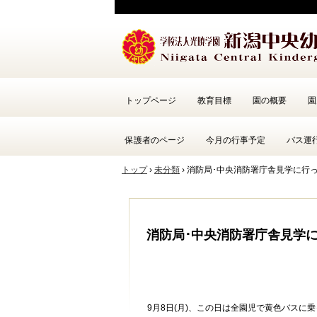
トップページ
教育目標
園の概要
園
保護者のページ
今月の行事予定
バス運
トップ
›
未分類
›
消防局･中央消防署庁舎見学に行
消防局･中央消防署庁舎見学
9月8日(月)、この日は全園児で黄色バスに