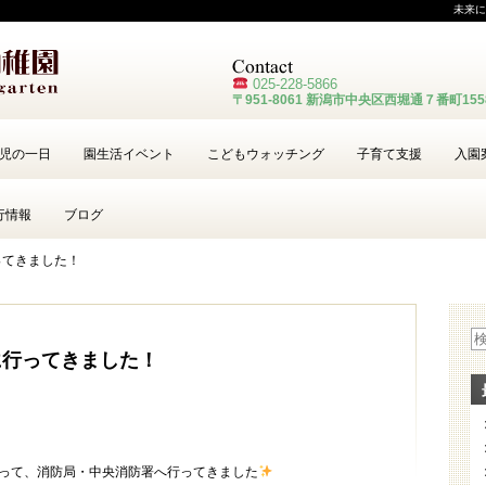
未来に
025-228-
5866
〒951-8061 新潟市中央区西堀通７番町15
児の一日
園生活イベント
こどもウォッチング
子育て支援
入園
行情報
ブログ
ってきました！
に行ってきました！
乗って、消防局・中央消防署へ行ってきました