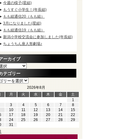
今週の様子(星組)
もうすぐ小学生！(年長組)
もも組通信20（もも組）
3月になりました(星組)
もも組通信19（もも組）
新潟小学校交流会に参加しました(年長組)
ちょうちん座人形劇場♪
アーカイブ
カテゴリー
2026年8月
日
月
火
水
木
金
土
1
3
4
5
6
7
8
10
11
12
13
14
15
6
17
18
19
20
21
22
3
24
25
26
27
28
29
0
31
月