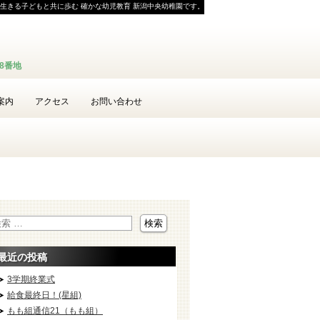
生きる子どもと共に歩む 確かな幼児教育 新潟中央幼稚園です。
58番地
案内
アクセス
お問い合わせ
最近の投稿
3学期終業式
給食最終日！(星組)
もも組通信21（もも組）